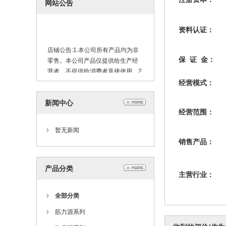
网站公告
资料认证：
店铺公告:1.本公司所有产品均为非
零售。本公司产品仅提供给生产经
保 证 金：
营者，不提供给消费者直接使用。2.
本公司产品只能添加到食品中，不
经营模式：
能直接食用。谨防儿童误食！3.对产
品配料表中成分过敏者，请勿接
新闻中心
触。4.在使用本公司产品过程中，操
经营范围：
作者应做好防护措施，避免溅入眼
暂无新闻
中。5.购买本公司产品后必须先进行
销售产品：
少量试用，达到满意效果后再大量
应用。
产品分类
主营行业：
全部分类
筋力源系列