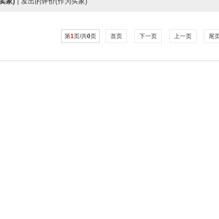
卖家)
|
发出的评价(作为买家)
第
1
页/共
0
页
首页
下一页
上一页
尾